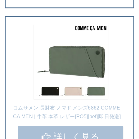
コムサメン 長財布 ノマド メンズ6862 COMME
CA MEN | 牛革 本革 レザー[PO5][bef][即日発送]
詳しく見る