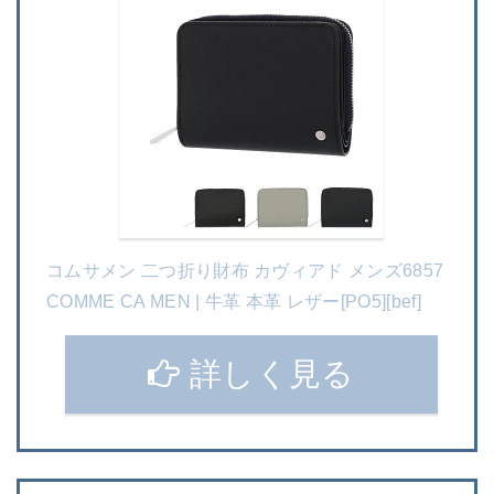
コムサメン 二つ折り財布 カヴィアド メンズ6857
COMME CA MEN | 牛革 本革 レザー[PO5][bef]
詳しく見る