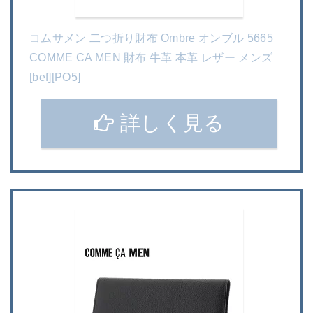
コムサメン 二つ折り財布 Ombre オンブル 5665
COMME CA MEN 財布 牛革 本革 レザー メンズ
[bef][PO5]
詳しく見る