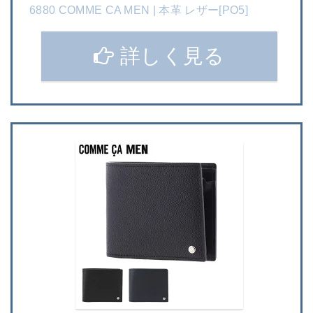
6880 COMME CA MEN | 本革 レザー[PO5]
詳しく見る