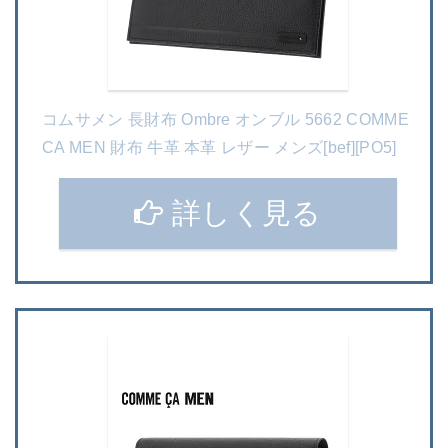
コムサメン 長財布 Ombre オンブル 5662 COMME
CA MEN 財布 牛革 本革 レザー メンズ[bef][PO5]
詳しく見る