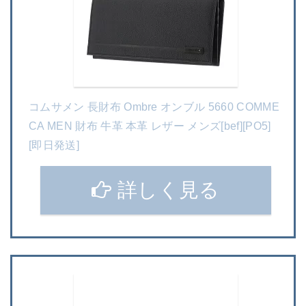
コムサメン 長財布 Ombre オンブル 5660 COMME
CA MEN 財布 牛革 本革 レザー メンズ[bef][PO5]
[即日発送]
詳しく見る