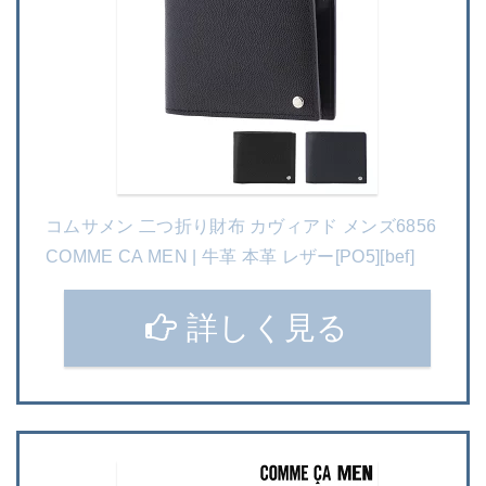
コムサメン 二つ折り財布 カヴィアド メンズ6856
COMME CA MEN | 牛革 本革 レザー[PO5][bef]
詳しく見る