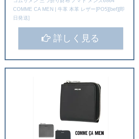
コムサメン 三つ折り財布 ノマド メンズ6864
COMME CA MEN | 牛革 本革 レザー[PO5][bef][即
日発送]
詳しく見る