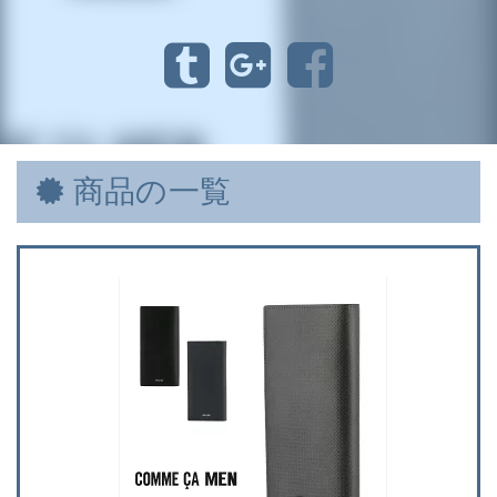
商品の一覧