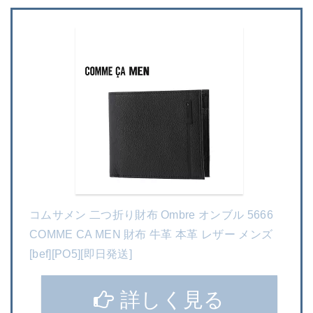
コムサメン 二つ折り財布 Ombre オンブル 5666
COMME CA MEN 財布 牛革 本革 レザー メンズ
[bef][PO5][即日発送]
詳しく見る