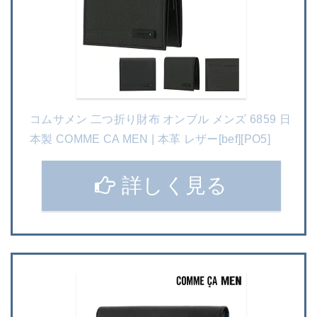
コムサメン 二つ折り財布 オンブル メンズ 6859 日
本製 COMME CA MEN | 本革 レザー[bef][PO5]
詳しく見る