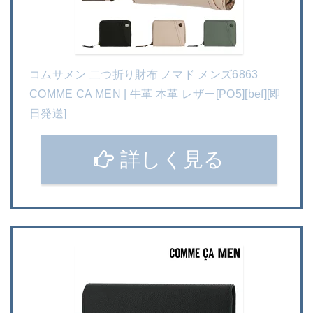
コムサメン 二つ折り財布 ノマド メンズ6863
COMME CA MEN | 牛革 本革 レザー[PO5][bef][即
日発送]
詳しく見る